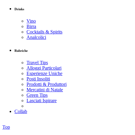
Drinks
Vino
Birra
Cocktails & Spirits
Analcolici
Rubriche
Travel Tips
Alloggi Particolari
Esperienze Uniche
Posti Insoliti
Prodotti & Produttori
Mercatini di Natale
Green Tips
Lasciati Ispirare
Collab
Top