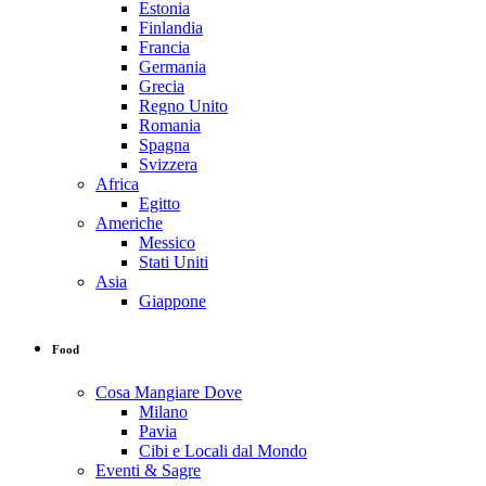
Estonia
Finlandia
Francia
Germania
Grecia
Regno Unito
Romania
Spagna
Svizzera
Africa
Egitto
Americhe
Messico
Stati Uniti
Asia
Giappone
Food
Cosa Mangiare Dove
Milano
Pavia
Cibi e Locali dal Mondo
Eventi & Sagre