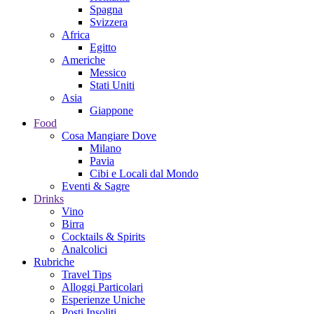
Spagna
Svizzera
Africa
Egitto
Americhe
Messico
Stati Uniti
Asia
Giappone
Food
Cosa Mangiare Dove
Milano
Pavia
Cibi e Locali dal Mondo
Eventi & Sagre
Drinks
Vino
Birra
Cocktails & Spirits
Analcolici
Rubriche
Travel Tips
Alloggi Particolari
Esperienze Uniche
Posti Insoliti