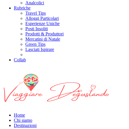
Analcolici
Rubriche
Travel Tips
Alloggi Particolari
Esperienze Uniche
Posti Insoliti
Prodotti & Produttori
Mercatini di Natale
Green Tips
Lasciati Ispirare
Collab
Home
Chi siamo
Destinazioni