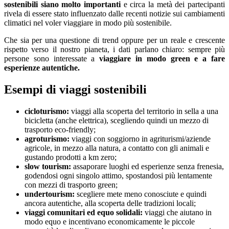
sostenibili siano molto importanti
e circa la metà dei partecipanti
rivela di essere stato influenzato dalle recenti notizie sui cambiamenti
climatici nel voler viaggiare in modo più sostenibile.
Che sia per una questione di trend oppure per un reale e crescente
rispetto verso il nostro pianeta, i dati parlano chiaro: sempre più
persone sono interessate a
viaggiare in modo green e a fare
esperienze autentiche.
Esempi di viaggi sostenibili
cicloturismo:
viaggi alla scoperta del territorio in sella a una
bicicletta (anche elettrica), scegliendo quindi un mezzo di
trasporto eco-friendly;
agroturismo:
viaggi con soggiorno in agriturismi/aziende
agricole, in mezzo alla natura, a contatto con gli animali e
gustando prodotti a km zero;
slow tourism:
assaporare luoghi ed esperienze senza frenesia,
godendosi ogni singolo attimo, spostandosi più lentamente
con mezzi di trasporto green;
undertourism:
scegliere mete meno conosciute e quindi
ancora autentiche, alla scoperta delle tradizioni locali;
viaggi comunitari ed equo solidali:
viaggi che aiutano in
modo equo e incentivano economicamente le piccole