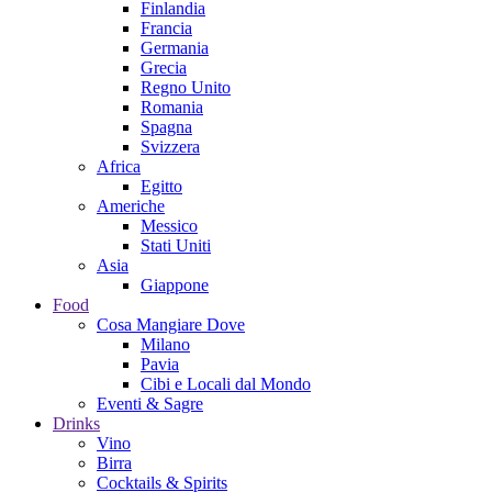
Finlandia
Francia
Germania
Grecia
Regno Unito
Romania
Spagna
Svizzera
Africa
Egitto
Americhe
Messico
Stati Uniti
Asia
Giappone
Food
Cosa Mangiare Dove
Milano
Pavia
Cibi e Locali dal Mondo
Eventi & Sagre
Drinks
Vino
Birra
Cocktails & Spirits