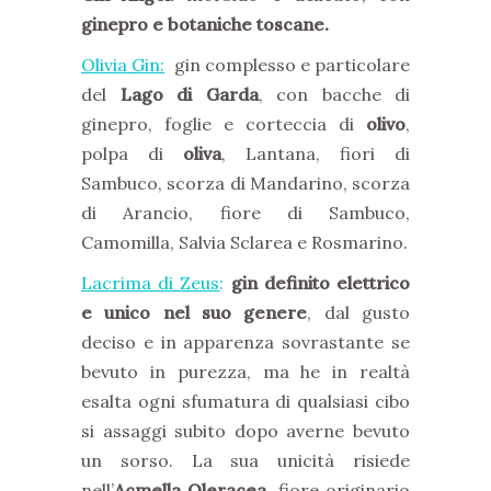
ginepro e botaniche toscane.
Olivia Gin
:
gin complesso e particolare
del
Lago di Garda
, con bacche di
ginepro, foglie e corteccia di
olivo
,
polpa di
oliva
, Lantana, fiori di
Sambuco, scorza di Mandarino, scorza
di Arancio, fiore di Sambuco,
Camomilla, Salvia Sclarea e Rosmarino.
Lacrima di Zeus
:
gin definito elettrico
e unico nel suo genere
, dal gusto
deciso e in apparenza sovrastante se
bevuto in purezza, ma he in realtà
esalta ogni sfumatura di qualsiasi cibo
si assaggi subito dopo averne bevuto
un sorso. La sua unicità risiede
nell’
Acmella Oleracea
, fiore originario