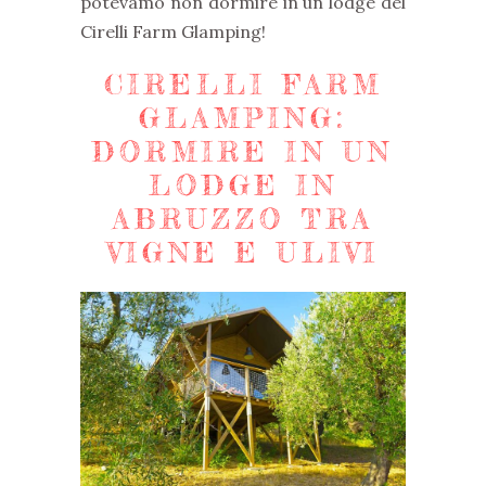
potevamo non dormire in un lodge del
Cirelli Farm Glamping!
CIRELLI FARM
GLAMPING:
DORMIRE IN UN
LODGE IN
ABRUZZO TRA
VIGNE E ULIVI