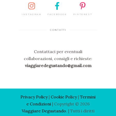
INSTAGRAM
FACEBOOOK
PINTEREST
CONTATTI
Contattaci per eventuali
collaborazioni, consigli e richieste:
viaggiaredegustando@gmail.com
Privacy Policy
|
Cooki
e Policy
|
Termini
e Condizioni
| Copyright © 2026
Viaggiare Degustando
. | Tutti i diritti