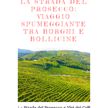
LA STRADA DEL
PROSECCO:
VIAGGIO
SPUMEGGIANTE
TRA BORGHI E
BOLLICINE
La
Strada del Prosecco e Vini dei Colli