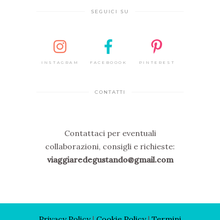
SEGUICI SU
INSTAGRAM
FACEBOOOK
PINTEREST
CONTATTI
Contattaci per eventuali
collaborazioni, consigli e richieste:
viaggiaredegustando@gmail.com
Privacy Policy
|
Cooki
e Policy
|
Termini