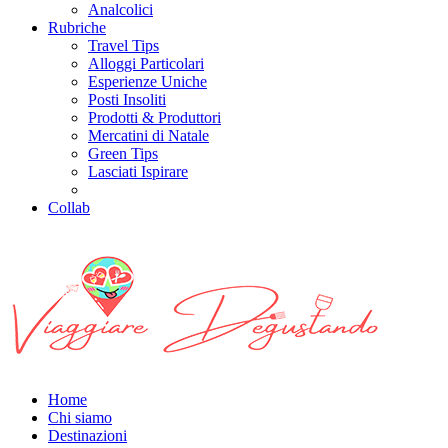
Analcolici
Rubriche
Travel Tips
Alloggi Particolari
Esperienze Uniche
Posti Insoliti
Prodotti & Produttori
Mercatini di Natale
Green Tips
Lasciati Ispirare
Collab
Home
Chi siamo
Destinazioni