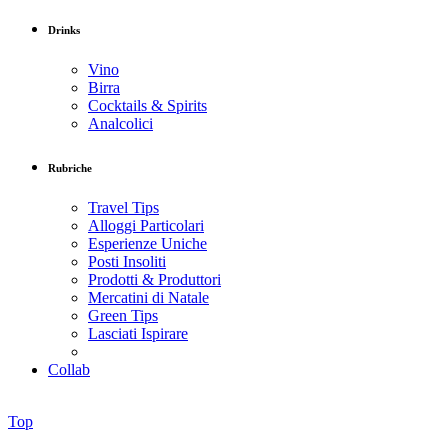
Drinks
Vino
Birra
Cocktails & Spirits
Analcolici
Rubriche
Travel Tips
Alloggi Particolari
Esperienze Uniche
Posti Insoliti
Prodotti & Produttori
Mercatini di Natale
Green Tips
Lasciati Ispirare
Collab
Top