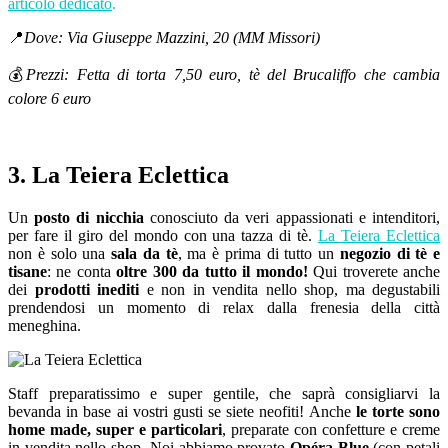
articolo dedicato
.
📍
Dove: Via Giuseppe Mazzini, 20 (MM Missori)
💰
Prezzi: Fetta di torta 7,50 euro, tè del Brucaliffo che cambia
colore 6 euro
3. La Teiera Eclettica
Un
posto di nicchia
conosciuto da veri appassionati e intenditori,
per fare il giro del mondo con una tazza di tè.
La Teiera Eclettica
non è solo una
sala da tè
, ma è prima di tutto un
negozio di tè e
tisane
: ne conta
oltre 300 da tutto il mondo!
Qui troverete anche
dei
prodotti inediti
e non in vendita nello shop, ma degustabili
prendendosi un momento di relax dalla frenesia della città
meneghina.
Staff preparatissimo e super gentile, che saprà consigliarvi la
bevanda in base ai vostri gusti se siete neofiti! Anche
le torte sono
home made, super e particolari
, preparate con confetture e creme
in vendita nello shop. Noi abbiamo provato
Opéra Blue
(con petali