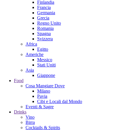
Finlandia
Francia
Germania
Grecia
Regno Unito
Romania
Spagna
Svizzera
Africa
Egitto
Americhe
Messico
Stati Uniti
Asia
Giappone
Food
Cosa Mangiare Dove
Milano
Pavia
Cibi e Locali dal Mondo
Eventi & Sagre
Drinks
Vino
Birra
Cocktails & Spirits