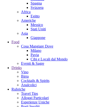
Spagna
Svizzera
Africa
Egitto
Americhe
Messico
Stati Uniti
Asia
Giappone
Food
Cosa Mangiare Dove
Milano
Pavia
Cibi e Locali dal Mondo
Eventi & Sagre
Drinks
Vino
Birra
Cocktails & Spirits
Analcolici
Rubriche
Travel Tips
Alloggi Particolari
Esperienze Uniche
Posti Insoliti