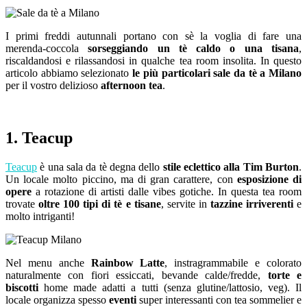
I primi freddi autunnali portano con sè la voglia di fare una
merenda-coccola
sorseggiando un tè caldo o una tisana
,
riscaldandosi e rilassandosi in qualche tea room insolita. In questo
articolo abbiamo selezionato
le più particolari sale da tè a Milano
per il vostro delizioso
afternoon tea
.
1. Teacup
Teacup
è una sala da tè degna dello
stile eclettico alla Tim Burton
.
Un locale molto piccino, ma di gran carattere, con
esposizione di
opere
a rotazione di artisti dalle vibes gotiche. In questa tea room
trovate
oltre 100 tipi di tè e tisane
, servite in
tazzine irriverenti
e
molto intriganti!
Nel menu anche
Rainbow Latte
, instragrammabile e colorato
naturalmente con fiori essiccati, bevande calde/fredde,
torte e
biscotti
home made adatti a tutti (senza glutine/lattosio, veg). Il
locale organizza spesso
eventi
super interessanti con tea sommelier e