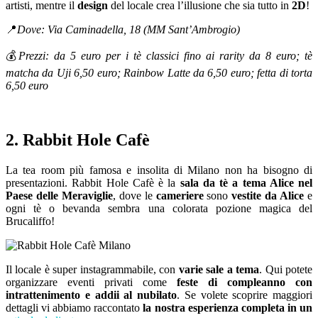
artisti, mentre il
design
del locale crea l’illusione che sia tutto in
2D
!
📍
Dove: Via Caminadella, 18 (MM Sant’Ambrogio)
💰
Prezzi: da 5 euro per i tè classici fino ai rarity da 8 euro; tè
matcha da Uji 6,50 euro; Rainbow Latte da 6,50 euro; fetta di torta
6,50 euro
2. Rabbit Hole Cafè
La tea room più famosa e insolita di Milano non ha bisogno di
presentazioni. Rabbit Hole Cafè è la
sala da tè a tema Alice nel
Paese delle Meraviglie
, dove le
cameriere
sono
vestite da Alice
e
ogni tè o bevanda sembra una colorata pozione magica del
Brucaliffo!
Il locale è super instagrammabile, con
varie sale a tema
. Qui potete
organizzare eventi privati come
feste di compleanno con
intrattenimento e addii al nubilato
. Se volete scoprire maggiori
dettagli vi abbiamo raccontato
la nostra esperienza completa in un