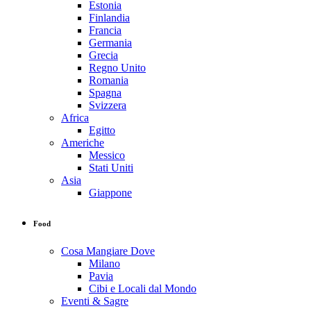
Estonia
Finlandia
Francia
Germania
Grecia
Regno Unito
Romania
Spagna
Svizzera
Africa
Egitto
Americhe
Messico
Stati Uniti
Asia
Giappone
Food
Cosa Mangiare Dove
Milano
Pavia
Cibi e Locali dal Mondo
Eventi & Sagre