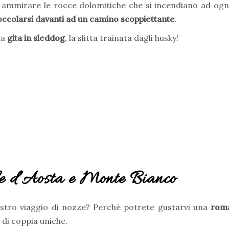
er ammirare le rocce dolomitiche che si incendiano ad ogn
occolarsi davanti ad un camino scoppiettante
.
na
gita in sleddog
, la slitta trainata dagli husky!
le d’Aosta e Monte Bianco
vostro viaggio di nozze? Perché potrete gustarvi una
roma
 di coppia uniche.