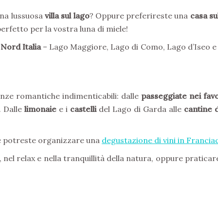
una lussuosa
villa sul lago
? Oppure preferireste una
casa su
erfetto per la vostra luna di miele!
 Nord Italia
– Lago Maggiore, Lago di Como, Lago d’Iseo e 
enze romantiche indimenticabili: dalle
passeggiate nei favo
. Dalle
limonaie
e i
castelli
del Lago di Garda alle
cantine 
e potreste organizzare una
degustazione di vini in Francia
, nel relax e nella tranquillità della natura, oppure pratica