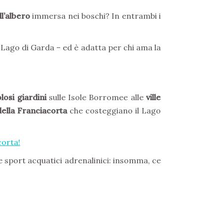
ll’albero
immersa nei boschi? In entrambi i
Lago di Garda – ed è adatta per chi ama la
losi giardini
sulle Isole Borromee alle
ville
della Franciacorta
che costeggiano il Lago
corta
!
re sport acquatici adrenalinici: insomma, ce