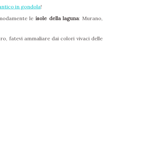
ntico in gondola
!
comodamente le
isole della laguna
: Murano,
o, fatevi ammaliare dai colori vivaci delle