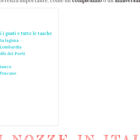
icorrenza importante, come un
compleanno
o un
anniversa
i i gusti e tutte le tasche
lla laguna
n Lombardia
lfo dei Poeti
Bianco
e Toscane
I NOZZE IN ITA