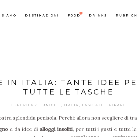
 SIAMO
DESTINAZIONI
FOOD
DRINKS
RUBRIC
 IN ITALIA: TANTE IDEE PE
TUTTE LE TASCHE
,
,
ESPERIENZE UNICHE
ITALIA
LASCIATI ISPIRARE
nostra splendida penisola. Perché allora non scegliere di tr
gno
e da idee di
alloggi insoliti,
per tutti i gusti e tutte l