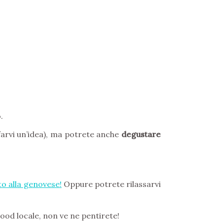
.
farvi un’idea), ma potrete anche
degustare
to alla genovese!
Oppure potrete rilassarvi
ood locale, non ve ne pentirete!