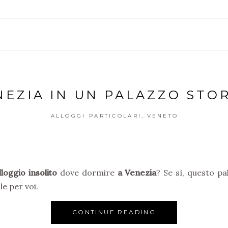
NEZIA IN UN PALAZZO STOR
,
ALLOGGI PARTICOLARI
VENETO
lloggio insolito
dove dormire
a Venezia
? Se sì, questo pa
le per voi.
CONTINUE READING