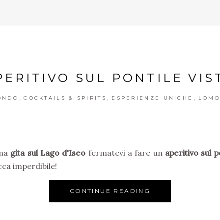
PERITIVO SUL PONTILE VIS
,
,
,
MONDO
COCKTAILS & SPIRITS
ESPERIENZE UNICHE
LOMB
una
gita sul Lago d'Iseo
fermatevi a fare un
aperitivo sul p
cca imperdibile!
CONTINUE READING