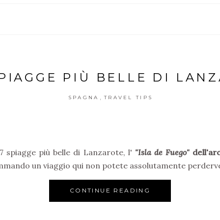
SPIAGGE PIÙ BELLE DI LAN
,
SPAGNA
TRAVEL TIPS
7 spiagge più belle di Lanzarote, l'
"Isla de Fuego"
dell'ar
mmando un viaggio qui non potete assolutamente perderve
CONTINUE READING