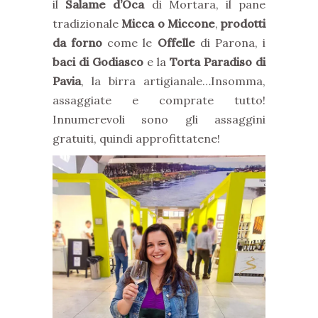
il
Salame d’Oca
di Mortara, il pane
tradizionale
Micca o Miccone
,
prodotti
da forno
come le
Offelle
di Parona, i
baci di Godiasco
e la
Torta Paradiso di
Pavia
, la birra artigianale…Insomma,
assaggiate e comprate tutto!
Innumerevoli sono gli assaggini
gratuiti, quindi approfittatene!