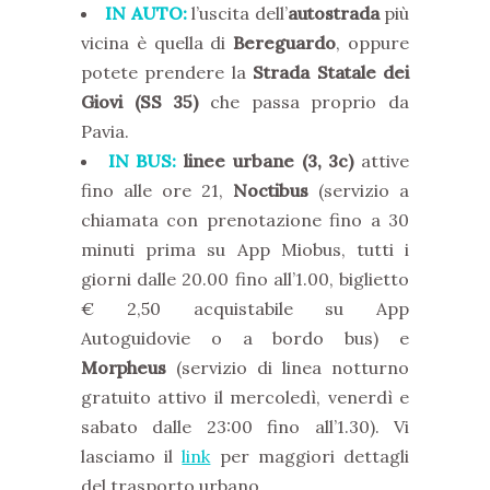
IN AUTO:
l’uscita dell’
autostrada
più
vicina è quella di
Bereguardo
, oppure
potete prendere la
Strada Statale dei
Giovi (SS 35)
che passa proprio da
Pavia.
IN BUS:
linee urbane (3, 3c)
attive
fino alle ore 21,
Noctibus
(servizio a
chiamata con prenotazione fino a 30
minuti prima su App Miobus, tutti i
giorni dalle 20.00 fino all’1.00, biglietto
€ 2,50 acquistabile su App
Autoguidovie o a bordo bus) e
Morpheus
(servizio di linea notturno
gratuito attivo il mercoledì, venerdì e
sabato dalle 23:00 fino all’1.30). Vi
lasciamo il
link
per maggiori dettagli
del trasporto urbano.