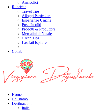
Analcolici
Rubriche
Travel Tips
Alloggi Particolari
Esperienze Uniche
Posti Insoliti
Prodotti & Produttori
Mercatini di Natale
Green Tips
Lasciati Ispirare
Collab
Home
Chi siamo
Destinazioni
Italia