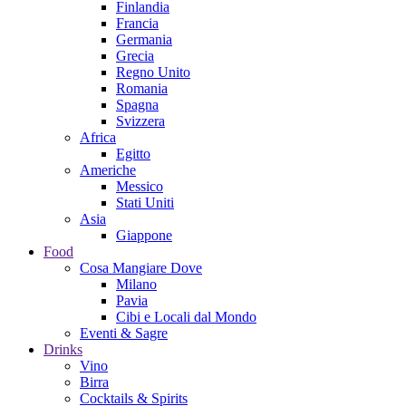
Finlandia
Francia
Germania
Grecia
Regno Unito
Romania
Spagna
Svizzera
Africa
Egitto
Americhe
Messico
Stati Uniti
Asia
Giappone
Food
Cosa Mangiare Dove
Milano
Pavia
Cibi e Locali dal Mondo
Eventi & Sagre
Drinks
Vino
Birra
Cocktails & Spirits