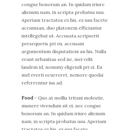
congue bonorum an. In quidam iriure
alienum nam, in scripta probatus usu.
Aperiam tractatos ex his, ex usu facete
accumsan, duo platonem efficiantur
intellegebat ut. Accusata scripserit
persequeris pri eu, accusam
argumentum disputationi an his. Nulla
erant urbanitas sed ne, mei velit
laudem id, nonumy eligendi pri ei. Eu
mel everti ocurreret, nemore quodsi
referrentur ius ad.
Food
– Quo at mollis tritani molestie,
munere vivendum sit ei, nec congue
bonorum an. In quidam iriure alienum
nam, in scripta probatus usu. Aperiam
tractatos ex his, ex usu facete