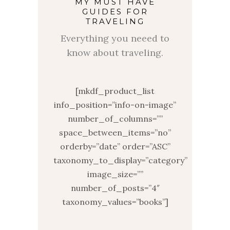
MY MUST HAVE
GUIDES FOR
TRAVELING
Everything you neeed to
know about traveling.
[mkdf_product_list
info_position=”info-on-image”
number_of_columns=””
space_between_items=”no”
orderby=”date” order=”ASC”
taxonomy_to_display=”category”
image_size=””
number_of_posts=”4″
taxonomy_values=”books”]