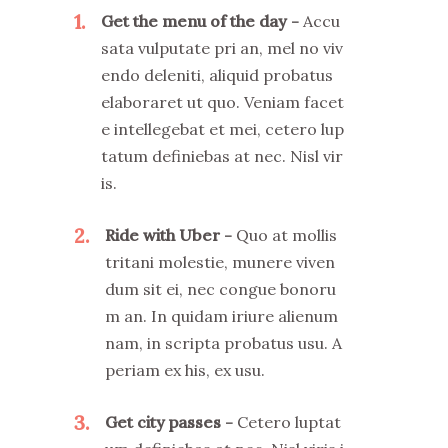
1
Get the menu of the day
Accu
sata vulputate pri an, mel no viv
endo deleniti, aliquid probatus
elaboraret ut quo. Veniam facet
e intellegebat et mei, cetero lup
tatum definiebas at nec. Nisl vir
is.
2
Ride with Uber
Quo at mollis
tritani molestie, munere viven
dum sit ei, nec congue bonoru
m an. In quidam iriure alienum
nam, in scripta probatus usu. A
periam ex his, ex usu.
3
Get city passes
Cetero luptat