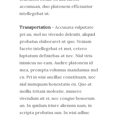
accumsan, duo platonem efficiantur
intellegebat ut.
Transportation
– Accusata vulputate
pri an, mel no vivendo deleniti, aliquid
probatus elaboraret ut quo. Veniam
facete intellegebat et mei, cetero
luptatum definiebas at nec. Nisl viris
inimicus no eam. Audire platonem id
mea, prompta volumus mandamus mel
cu. Pri in wisi ancillae constituam, nec
nisl numquam honestatis eu. Quo at
mollis tritani molestie, munere
vivendum sit ei, nec congue bonorum
an. In quidam iriure alienum nam, in
scripta probatus usu. In wisi adhuc