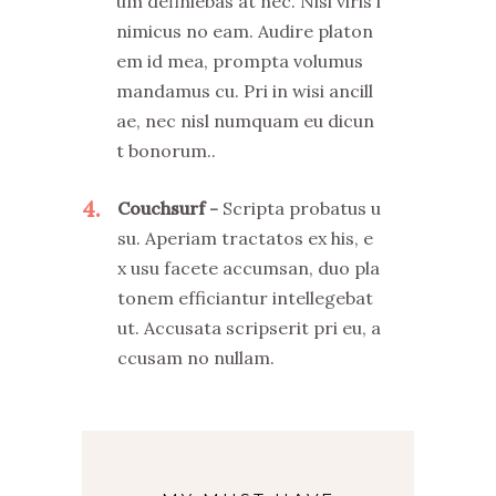
um definiebas at nec. Nisl viris i
nimicus no eam. Audire platon
em id mea, prompta volumus
mandamus cu. Pri in wisi ancill
ae, nec nisl numquam eu dicun
t bonorum..
4
Couchsurf
Scripta probatus u
su. Aperiam tractatos ex his, e
x usu facete accumsan, duo pla
tonem efficiantur intellegebat
ut. Accusata scripserit pri eu, a
ccusam no nullam.