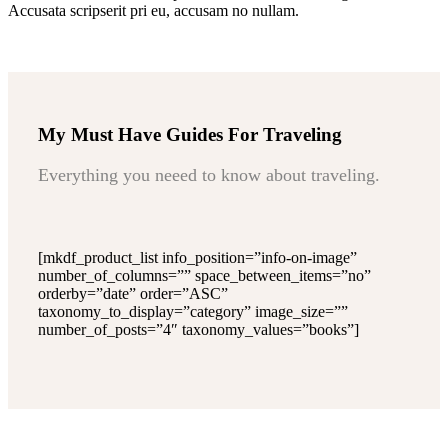
Accusata scripserit pri eu, accusam no nullam.
My Must Have Guides For Traveling
Everything you neeed to know about traveling.
[mkdf_product_list info_position=”info-on-image”
number_of_columns=”” space_between_items=”no”
orderby=”date” order=”ASC”
taxonomy_to_display=”category” image_size=””
number_of_posts=”4″ taxonomy_values=”books”]