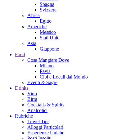
Spagna
Svizzera
Africa
Egitto
Americhe
Messico
Stati Uniti
Asia
Giappone
Food
Cosa Mangiare Dove
Milano
Pavia
Cibi e Locali dal Mondo
Eventi & Sagre
Drinks
Vino
Birra
Cocktails & Spirits
Analcolici
Rubriche
Travel Tips
Alloggi Particolari
Esperienze Uniche
Posti Insoliti