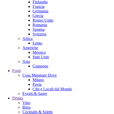
Finlandia
Francia
Germania
Grecia
Regno Unito
Romania
Spagna
Svizzera
Africa
Egitto
Americhe
Messico
Stati Uniti
Asia
Giappone
Food
Cosa Mangiare Dove
Milano
Pavia
Cibi e Locali dal Mondo
Eventi & Sagre
Drinks
Vino
Birra
Cocktails & Spirits