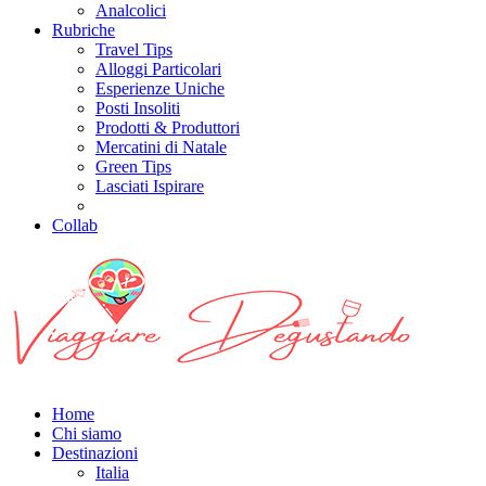
Analcolici
Rubriche
Travel Tips
Alloggi Particolari
Esperienze Uniche
Posti Insoliti
Prodotti & Produttori
Mercatini di Natale
Green Tips
Lasciati Ispirare
Collab
Home
Chi siamo
Destinazioni
Italia