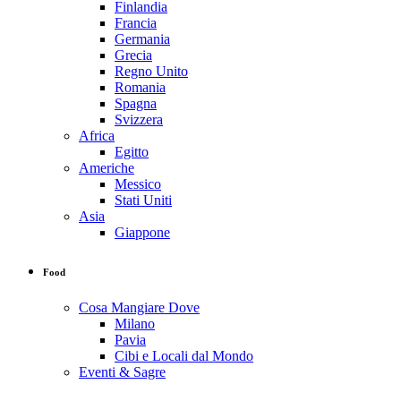
Finlandia
Francia
Germania
Grecia
Regno Unito
Romania
Spagna
Svizzera
Africa
Egitto
Americhe
Messico
Stati Uniti
Asia
Giappone
Food
Cosa Mangiare Dove
Milano
Pavia
Cibi e Locali dal Mondo
Eventi & Sagre