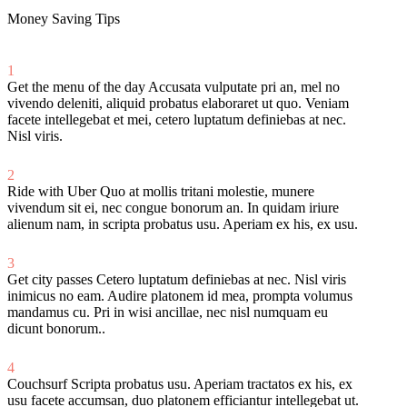
Money Saving Tips
1
Get the menu of the day
Accusata vulputate pri an, mel no
vivendo deleniti, aliquid probatus elaboraret ut quo. Veniam
facete intellegebat et mei, cetero luptatum definiebas at nec.
Nisl viris.
2
Ride with Uber
Quo at mollis tritani molestie, munere
vivendum sit ei, nec congue bonorum an. In quidam iriure
alienum nam, in scripta probatus usu. Aperiam ex his, ex usu.
3
Get city passes
Cetero luptatum definiebas at nec. Nisl viris
inimicus no eam. Audire platonem id mea, prompta volumus
mandamus cu. Pri in wisi ancillae, nec nisl numquam eu
dicunt bonorum..
4
Couchsurf
Scripta probatus usu. Aperiam tractatos ex his, ex
usu facete accumsan, duo platonem efficiantur intellegebat ut.