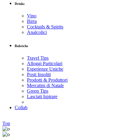
Drinks
Vino
Birra
Cocktails & Spirits
Analcolici
Rubriche
Travel Tips
Alloggi Particolari
Esperienze Uniche
Posti Insoliti
Prodotti & Produttori
Mercatini di Natale
Green Tips
Lasciati Ispirare
Collab
Top