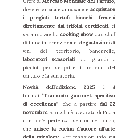
Oltre al
Mercato Mondiale del Tartufo,
dove è possibile annusare e
acquistare
i pregiati tartufi bianchi freschi
direttamente dai trifolai certificati
, ci
saranno anche
cooking
show
con chef
di fama internazionale,
degustazioni
di
vini del territorio, bancarelle,
laboratori sensoriali
per grandi e
piccini per scoprire il mondo del
tartufo e la sua storia.
Novità dell’edizione 2025
è il
format
“Tramonto gourmet: aperitivo
di eccellenza”
, che a partire
dal 22
novembre
arricchirà le serate di Fiera
con un’esperienza sensoriale unica,
che
unisce la cucina d’autore all’arte
della mixology
. Per maggiori info sui