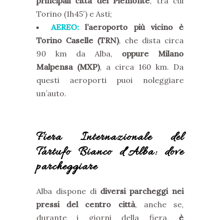
principali città del Piemonte
, tra cui
Torino (1h45′) e Asti;
AEREO:
l’aeroporto più vicino è
Torino Caselle (TRN)
, che dista circa
90 km da Alba,
oppure Milano
Malpensa (MXP)
, a circa 160 km. Da
questi aeroporti puoi noleggiare
un’auto.
Fiera Internazionale del
Tartufo Bianco d’Alba: dove
parcheggiare
Alba dispone di
diversi parcheggi nei
pressi del centro città
, anche se,
durante i giorni della fiera,
è