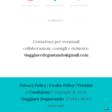
INSTAGRAM
FACEBOOOK
PINTEREST
CONTATTI
Contattaci per eventuali
collaborazioni, consigli e richieste:
viaggiaredegustando@gmail.com
Privacy Policy
|
Cooki
e Policy
|
Termini
e Condizioni
| Copyright © 2026
Viaggiare Degustando
. | Tutti i diritti
riservati.