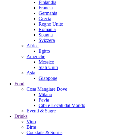
Finlandia
Francia
Germania
Grecia
Regno Unito
Romania
Spagna
Svizzera
Africa
Egitto
Americhe
Messico
Stati Uniti
Asia
Giappone
Food
Cosa Mangiare Dove
Milano
Pavia
Cibi e Locali dal Mondo
Eventi & Sagre
Drinks
Vino
Birra
Cocktails & Spirits