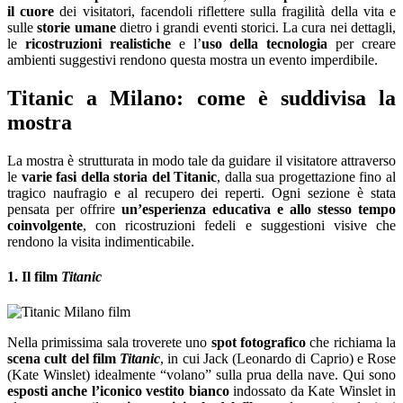
il cuore
dei visitatori, facendoli riflettere sulla fragilità della vita e
sulle
storie umane
dietro i grandi eventi storici. La cura nei dettagli,
le
ricostruzioni realistiche
e l’
uso della tecnologia
per creare
ambienti suggestivi rendono questa mostra un evento imperdibile.
Titanic a Milano: come è suddivisa la
mostra
La mostra è strutturata in modo tale da guidare il visitatore attraverso
le
varie fasi della storia del Titanic
, dalla sua progettazione fino al
tragico naufragio e al recupero dei reperti. Ogni sezione è stata
pensata per offrire
un’esperienza educativa e allo stesso tempo
coinvolgente
, con ricostruzioni fedeli e suggestioni visive che
rendono la visita indimenticabile.
1. Il film
Titanic
Nella primissima sala troverete uno
spot fotografico
che richiama la
scena cult del film
Titanic
, in cui Jack (Leonardo di Caprio) e Rose
(Kate Winslet) idealmente “volano” sulla prua della nave. Qui sono
esposti anche l’iconico vestito bianco
indossato da Kate Winslet in