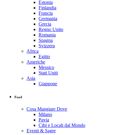
Estonia
Finlandia
Francia
Germania
Grecia
Regno Unito
Romania
Spagna
Svizzera
Africa
Egitto
Americhe
Messico
Stati Uniti
Asia
Giappone
Food
Cosa Mangiare Dove
Milano
Pavia
Cibi e Locali dal Mondo
Eventi & Sagre