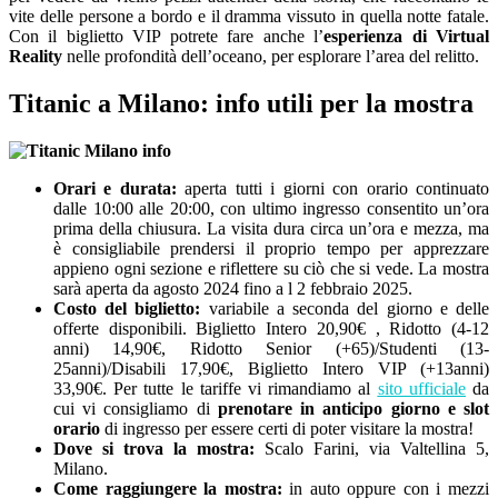
vite delle persone a bordo e il dramma vissuto in quella notte fatale.
Con il biglietto VIP potrete fare anche l’
esperienza di Virtual
Reality
nelle profondità dell’oceano, per esplorare l’area del relitto.
Titanic a Milano: info utili per la mostra
Orari e durata:
aperta tutti i giorni con orario continuato
dalle 10:00 alle 20:00, con ultimo ingresso consentito un’ora
prima della chiusura. La visita dura circa un’ora e mezza, ma
è consigliabile prendersi il proprio tempo per apprezzare
appieno ogni sezione e riflettere su ciò che si vede. La mostra
sarà aperta da agosto 2024 fino a l 2 febbraio 2025.
Costo del biglietto:
variabile a seconda del giorno e delle
offerte disponibili. Biglietto Intero 20,90€ , Ridotto (4-12
anni) 14,90€, Ridotto Senior (+65)/Studenti (13-
25anni)/Disabili 17,90€, Biglietto Intero VIP (+13anni)
33,90€. Per tutte le tariffe vi rimandiamo al
sito ufficiale
da
cui vi consigliamo di
prenotare in anticipo giorno e slot
orario
di ingresso per essere certi di poter visitare la mostra!
Dove si trova la mostra:
Scalo Farini, via Valtellina 5,
Milano.
Come raggiungere la mostra:
in auto oppure con i mezzi