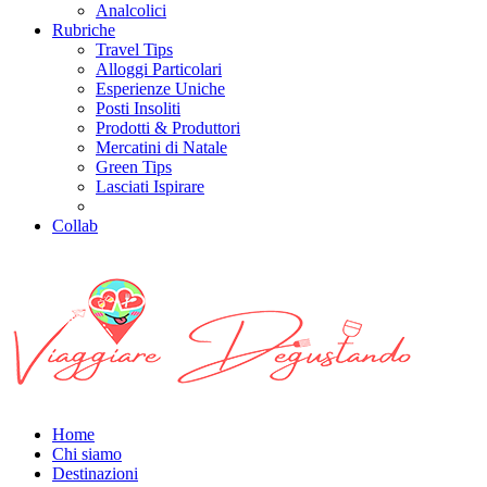
Analcolici
Rubriche
Travel Tips
Alloggi Particolari
Esperienze Uniche
Posti Insoliti
Prodotti & Produttori
Mercatini di Natale
Green Tips
Lasciati Ispirare
Collab
Home
Chi siamo
Destinazioni