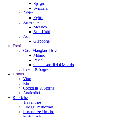
Spagna
Svizzera
Africa
Egitto
Americhe
Messico
Stati Uniti
Asia
Giappone
Food
Cosa Mangiare Dove
Milano
Pavia
Cibi e Locali dal Mondo
Eventi & Sagre
Drinks
Vino
Birra
Cocktails & Spirits
Analcolici
Rubriche
Travel Tips
Alloggi Particolari
Esperienze Uniche
Posti Insoliti