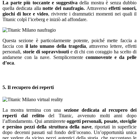
La parte più toccante e suggestiva
della mostra è senza dubbio
quella dedicata alla
notte del naufragio.
Attraverso
effetti sonori,
giochi di luce e video
, rivivrete i drammatici momenti nei quali il
Titanic colpì l’iceberg e iniziò ad affondare.
Questa sezione è particolarmente potente, poiché mette faccia a
faccia con
il lato umano della tragedia
, attraverso lettere, effetti
personali,
storie di sopravvissuti
e di chi con coraggio ha scelto di
andarsene con la nave. Semplicemente
commovente e da pelle
d’oca
.
5. Il recupero dei reperti
La mostra termina con una
sezione dedicata al recupero dei
reperti dal relitto
del Titanic, avvenuto molti anni dopo
l’affondamento. Qui ammirerete
oggetti personali, posate, stoviglie
e persino pezzi della struttura della nave
, riportati in superficie
dopo decenni passati sul fondo dell’oceano. Un’opportunità unica
per vedere da vicino pezzi autentici della storia, che raccontano le