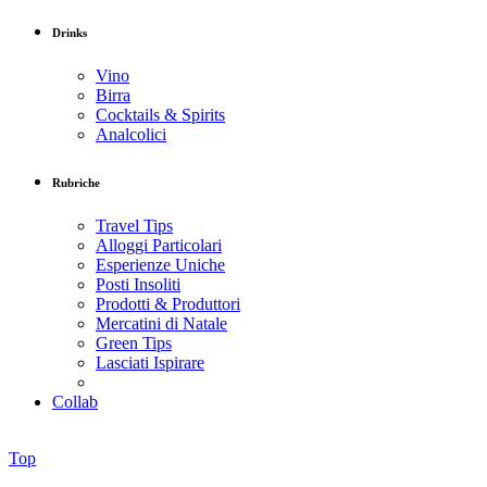
Drinks
Vino
Birra
Cocktails & Spirits
Analcolici
Rubriche
Travel Tips
Alloggi Particolari
Esperienze Uniche
Posti Insoliti
Prodotti & Produttori
Mercatini di Natale
Green Tips
Lasciati Ispirare
Collab
Top