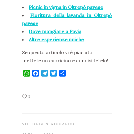
Picnic in vigna in Oltrepò pavese
Fioritura della lavanda in Oltrepò
pavese
Dove mangiare a Pavia
Altre esperienze uniche
Se questo articolo vi è piaciuto,
mettete un cuoricino e condividetelo!
WhatsApp
Facebook
Telegram
Twitter
Condividi
0
VICTORIA & RICCARDO