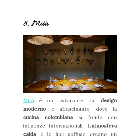
8. Mitù
Mitù
è un ristorante dal
design
moderno
e affascinante, dove la
cucina colombiana
si fonde con
influenze internazionali. L’
atmosfera
calda
e le luci soffuse creano un