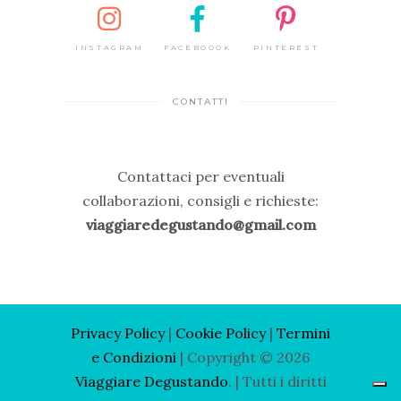
INSTAGRAM
FACEBOOOK
PINTEREST
CONTATTI
Contattaci per eventuali
collaborazioni, consigli e richieste:
viaggiaredegustando@gmail.com
Privacy Policy
|
Cooki
e Policy
|
Termini
e Condizioni
| Copyright © 2026
Viaggiare Degustando
. | Tutti i diritti