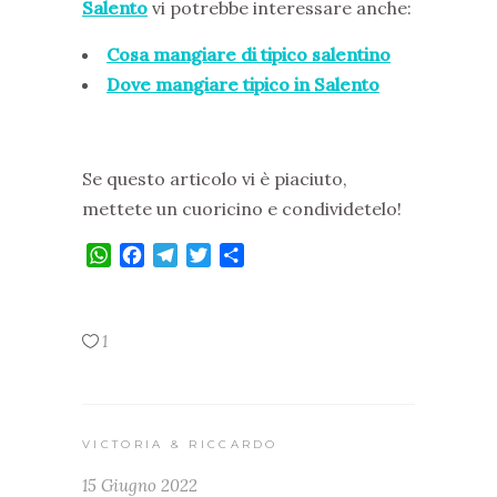
Salento
vi potrebbe interessare anche:
Cosa mangiare di tipico salentino
Dove mangiare tipico in Salento
Se questo articolo vi è piaciuto,
mettete un cuoricino e condividetelo!
WhatsApp
Facebook
Telegram
Twitter
Condividi
1
VICTORIA & RICCARDO
15 Giugno 2022