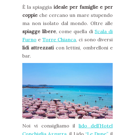
È la spiaggia
ideale per famiglie e per
coppie
che cercano un mare stupendo
ma non isolato dal mondo. Oltre alle
spiagge libere
, come quella di
Scala di
Furno
e
Torre Chianca
, ci sono diversi
lidi attrezzati
con lettini, ombrelloni e
bar.
Noi vi consigliamo il
lido dell’Hotel
Conchiglia Azzurra
, il Lido
“Le Dune”
, il