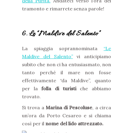
della Purità.
Andateci verso l’ora del
tramonto e rimarrete senza parole!
6. Le “Maldive del Salento”
La spiaggia soprannominata
“Le
Maldive del Salento”
vi anticipiamo
subito che non ci ha entusiasmato, non
tanto perché il mare non fosse
effettivamente “da Maldive”, quanto
per la
folla di turisti
che abbiamo
trovato.
Si trova a
Marina di Pescoluse
, a circa
un’ora da Porto Cesareo e si chiama
così per il
nome del lido attrezzato.