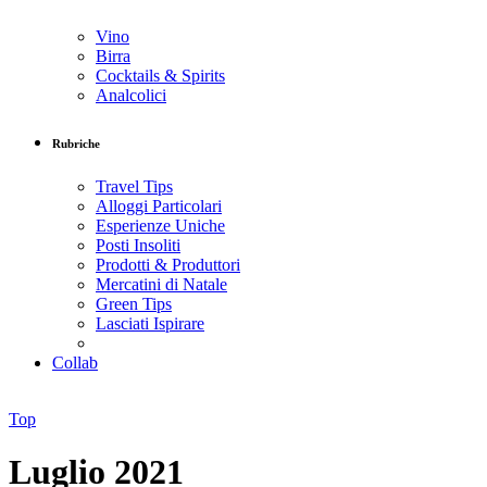
Vino
Birra
Cocktails & Spirits
Analcolici
Rubriche
Travel Tips
Alloggi Particolari
Esperienze Uniche
Posti Insoliti
Prodotti & Produttori
Mercatini di Natale
Green Tips
Lasciati Ispirare
Collab
Top
Luglio 2021