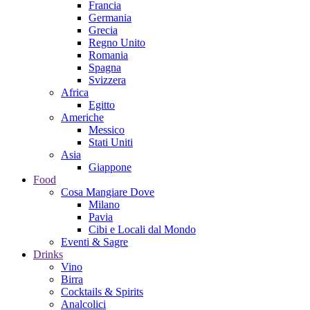
Francia
Germania
Grecia
Regno Unito
Romania
Spagna
Svizzera
Africa
Egitto
Americhe
Messico
Stati Uniti
Asia
Giappone
Food
Cosa Mangiare Dove
Milano
Pavia
Cibi e Locali dal Mondo
Eventi & Sagre
Drinks
Vino
Birra
Cocktails & Spirits
Analcolici