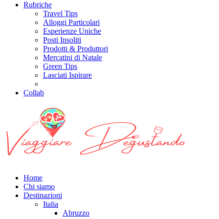
Rubriche
Travel Tips
Alloggi Particolari
Esperienze Uniche
Posti Insoliti
Prodotti & Produttori
Mercatini di Natale
Green Tips
Lasciati Ispirare
Collab
Home
Chi siamo
Destinazioni
Italia
Abruzzo