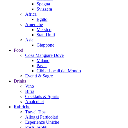
Spagna
Svizzera
Africa
Egitto
Americhe
Messico
Stati Uniti
Asia
Giappone
Food
Cosa Mangiare Dove
Milano
Pavia
Cibi e Locali dal Mondo
Eventi & Sagre
Drinks
Vino
Birra
Cocktails & Spirits
Analcolici
Rubriche
Travel Tips
Alloggi Particolari
Esperienze Uniche
Posti Insoliti