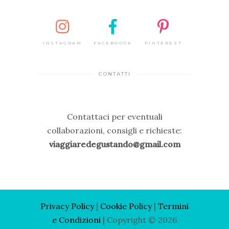
INSTAGRAM
FACEBOOOK
PINTEREST
CONTATTI
Contattaci per eventuali
collaborazioni, consigli e richieste:
viaggiaredegustando@gmail.com
Privacy Policy
|
Cooki
e Policy
|
Termini
e Condizioni
| Copyright © 2026